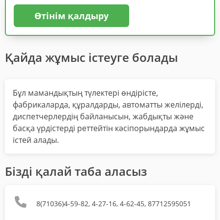
Өтінім қалдыру
Қайда жұмыс істеуге болады
Бұл мамандықтың түлектері өндірісте,
фабрикаларда, құралдарды, автоматты желілерді,
диспетчерлердің байланысын, жабдықты және
басқа үрдістерді реттейтін кәсіпорындарда жұмыс
істей алады.
Бізді қалай таба аласыз
8(71036)4-59-82, 4-27-16, 4-62-45, 87712595051