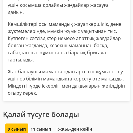
үшін қосымша қолайлы жағдайлар жасауға
дайын.
Кемшіліктері осы мамандық жауапкершілік, дене
жүктемелерінде, мүмкін жұмыс уақытынан тыс.
Күтпеген сәтсіздіктер немесе апаттық жағдайлар
болған жағдайда, кезекші маманнан басқа,
сабақтан тыс жұмыстарға барлық бригада
тартылады.
Жас бастаушы маманға одан әрі сәтті жұмыс істеу
үшін өз білімін мамандықта көрсету өте маңызды.
Міндетті түрде іскерлігі мен дағдыларын жетілдіріп
отыру керек.
Қалай түсуге болады
9 сынып
11 сынып
ТжКББ-ден кейін