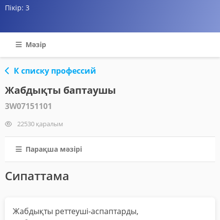
Пікір:
3
Мәзір
К списку профессий
Жабдықты баптаушы
3W07151101
22530 қаралым
Парақша мәзірі
Сипаттама
Жабдықты реттеуші-аспаптарды,