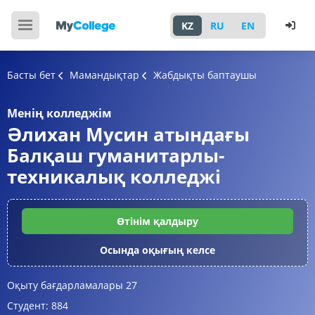
KZ
RU
EN
Басты бет
Мамандықтар
Жабдықты баптаушы
Менің колледжім
Әлихан Мусин атындағы
Балқаш гуманитарлы-
техникалық колледжі
Өтінім қалдыру
Осында оқығың келсе
Оқыту бағдарламалары
27
Студент:
884