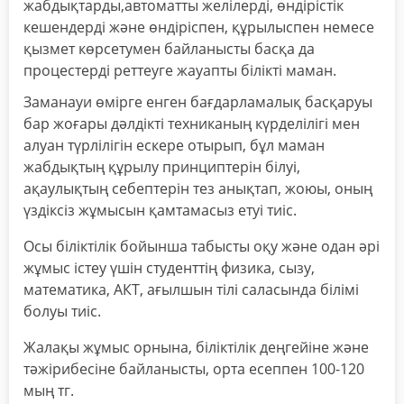
жабдықтарды,автоматты желілерді, өндірістік
кешендерді және өндіріспен, құрылыспен немесе
қызмет көрсетумен байланысты басқа да
процестерді реттеуге жауапты білікті маман.
Заманауи өмірге енген бағдарламалық басқаруы
бар жоғары дәлдікті техниканың күрделілігі мен
алуан түрлілігін ескере отырып, бұл маман
жабдықтың құрылу принциптерін білуі,
ақаулықтың себептерін тез анықтап, жоюы, оның
үздіксіз жұмысын қамтамасыз етуі тиіс.
Осы біліктілік бойынша табысты оқу және одан әрі
жұмыс істеу үшін студенттің физика, сызу,
математика, АКТ, ағылшын тілі саласында білімі
болуы тиіс.
Жалақы жұмыс орнына, біліктілік деңгейіне және
тәжірибесіне байланысты, орта есеппен 100-120
мың тг.