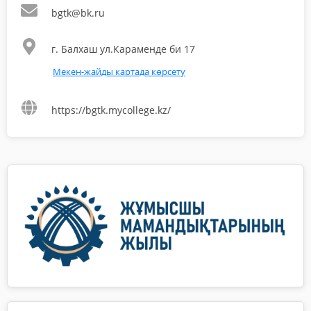
bgtk@bk.ru
г. Балхаш ул.Караменде би 17
Мекен-жайды картада көрсету
https://bgtk.mycollege.kz/