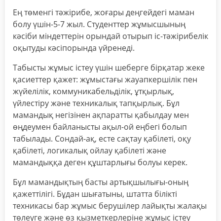
Ең төменгі тәжірибе, жоғары деңгейдегі маман
болу үшін-5-7 жыл. Студенттер жұмысшының
кәсіби міндеттерін орындай отырып іс-тәжірибелік
оқытуды кәсіпорында үйренеді.
Табысты жұмыс істеу үшін шеберге бірқатар жеке
қасиеттер қажет: жұмыстағы жауапкершілік пен
жүйелілік, коммуникабельділік, ұтқырлық,
үйлестіру және техникалық тапқырлық. Бұл
мамандық негізінен ақпаратты қабылдау мен
өңдеумен байланысты ақыл-ой еңбегі болып
табылады. Сондай-ақ, есте сақтау қабілеті, оқу
қабілеті, логикалық ойлау қабілеті және
мамандыққа деген құштарлығы болуы керек.
Бұл мамандықтың басты артықшылығы-оның
қажеттілігі. Бұдан шығатыны, штатта білікті
техникасы бар жұмыс берушілер лайықты жалақы
төлеуге және өз қызметкерлеріне жұмыс істеу