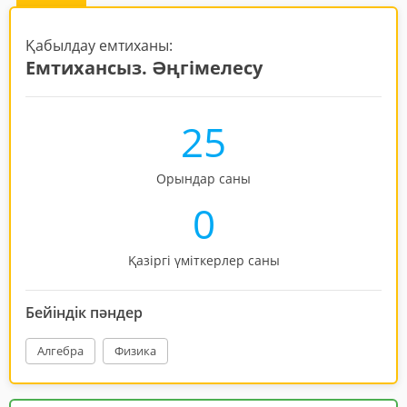
Қабылдау емтиханы:
Емтихансыз. Әңгімелесу
25
Орындар саны
0
Қазіргі үміткерлер саны
Бейіндік пәндер
Алгебра
Физика