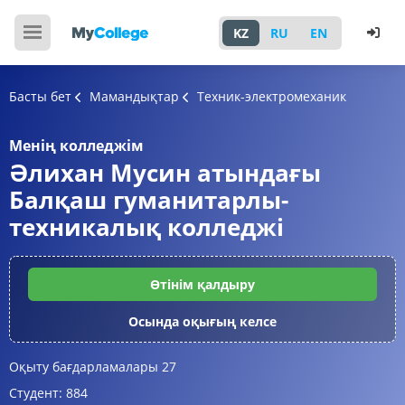
KZ
RU
EN
Басты бет
Мамандықтар
Техник-электромеханик
Менің колледжім
Әлихан Мусин атындағы
Балқаш гуманитарлы-
техникалық колледжі
Өтінім қалдыру
Осында оқығың келсе
Оқыту бағдарламалары
27
Студент:
884