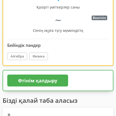
Қазіргі үміткерлер саны
~
Белгісіз
Сенің оқуға түсу мүмкіндігің
Бейіндік пәндер
Алгебра
Физика
Өтінім қалдыру
Бізді қалай таба аласыз