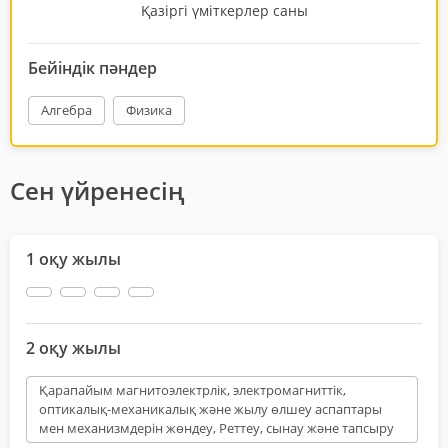
Қазіргі үміткерлер саны
Бейіндік пәндер
Алгебра
Физика
Сен үйренесің
1 оқу жылы
2 оқу жылы
Қарапайым магнитоэлектрлік, электромагниттік,
оптикалық-механикалық және жылу өлшеу аспаптары
мен механизмдерін жөндеу, Реттеу, сынау және тапсыру