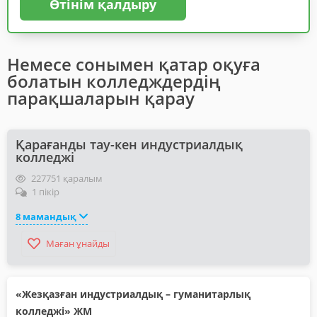
Өтінім қалдыру
Немесе сонымен қатар оқуға
болатын колледждердің
парақшаларын қарау
Қарағанды тау-кен индустриалдық
колледжі
227751 қаралым
1 пікір
8 мамандық
Маған ұнайды
«Жезқазған индустриалдық – гуманитарлық
колледжі» ЖМ