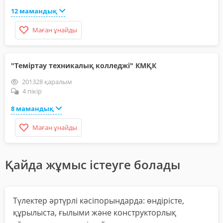
12 мамандық
Маған ұнайды
"Теміртау техникалық колледжі" КМҚК
201328 қаралым
4 пікір
8 мамандық
Маған ұнайды
Қайда жұмыс істеуге болады
Түлектер әртүрлі кәсіпорындарда: өндірісте,
құрылыста, ғылыми және конструкторлық