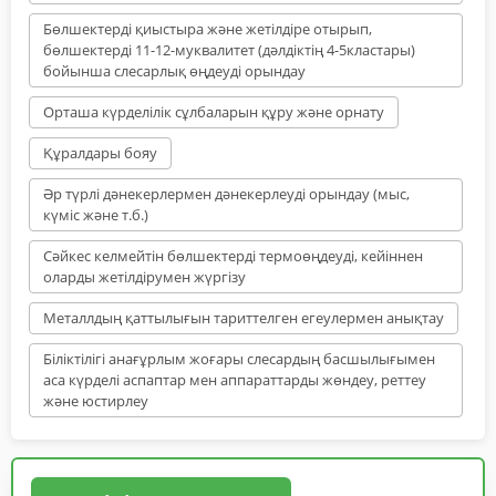
Бөлшектерді қиыстыра және жетілдіре отырып,
бөлшектерді 11-12-муквалитет (дәлдіктің 4-5кластары)
бойынша слесарлық өңдеуді орындау
Орташа күрделілік сұлбаларын құру және орнату
Құралдары бояу
Әр түрлі дәнекерлермен дәнекерлеуді орындау (мыс,
күміс және т.б.)
Сәйкес келмейтін бөлшектерді термоөңдеуді, кейіннен
оларды жетілдірумен жүргізу
Металлдың қаттылығын тариттелген егеулермен анықтау
Біліктілігі анағұрлым жоғары слесардың басшылығымен
аса күрделі аспаптар мен аппараттарды жөндеу, реттеу
және юстирлеу