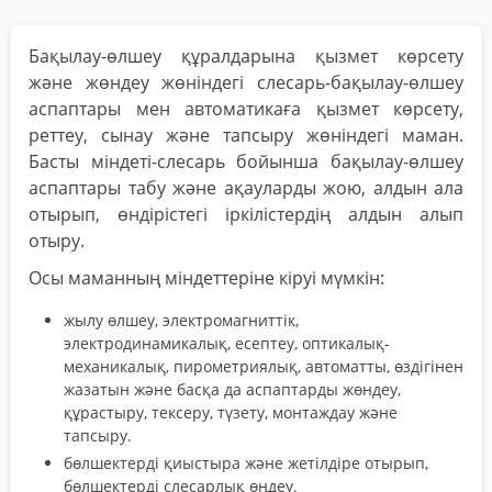
Бақылау-өлшеу құралдарына қызмет көрсету
және жөндеу жөніндегі слесарь-бақылау-өлшеу
аспаптары мен автоматикаға қызмет көрсету,
реттеу, сынау және тапсыру жөніндегі маман.
Басты міндеті-слесарь бойынша бақылау-өлшеу
аспаптары табу және ақауларды жою, алдын ала
отырып, өндірістегі іркілістердің алдын алып
отыру.
Осы маманның міндеттеріне кіруі мүмкін:
жылу өлшеу, электромагниттік,
электродинамикалық, есептеу, оптикалық-
механикалық, пирометриялық, автоматты, өздігінен
жазатын және басқа да аспаптарды жөндеу,
құрастыру, тексеру, түзету, монтаждау және
тапсыру.
бөлшектерді қиыстыра және жетілдіре отырып,
бөлшектерді слесарлық өңдеу.