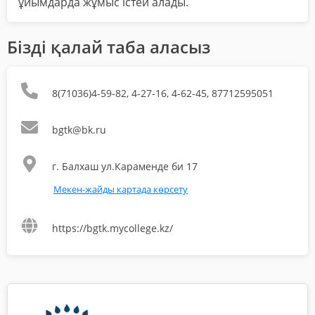
ұйымдарда жұмыс істей алады.
Бізді қалай таба аласыз
8(71036)4-59-82, 4-27-16, 4-62-45, 87712595051
bgtk@bk.ru
г. Балхаш ул.Караменде би 17
Мекен-жайды картада көрсету
https://bgtk.mycollege.kz/