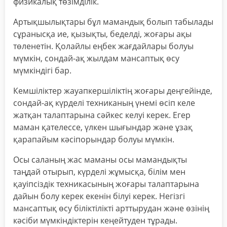
физикалық төзімділік.
Артықшылықтары бұл мамандық болып табылады
сұранысқа ие, қызықты, беделді, жоғары ақы
төленетін. Қолайлы еңбек жағдайлары болуы
мүмкін, сондай-ақ жылдам мансаптық өсу
мүмкіндігі бар.
Кемшіліктер жауапкершіліктің жоғары деңгейінде,
сондай-ақ күрделі техниканың үнемі өсіп келе
жатқан талаптарына сәйкес келуі керек. Егер
маман қателессе, үлкен шығындар және ұзақ
қарапайым кәсіпорындар болуы мүмкін.
Осы саланың жас маманы осы мамандықты
таңдай отырып, күрделі жұмысқа, білім мен
қауіпсіздік техникасының жоғары талаптарына
дайын болу керек екенін білуі керек. Негізгі
мансаптық өсу біліктілікті арттырудан және өзінің
кәсіби мүмкіндіктерін кеңейтуден тұрады.