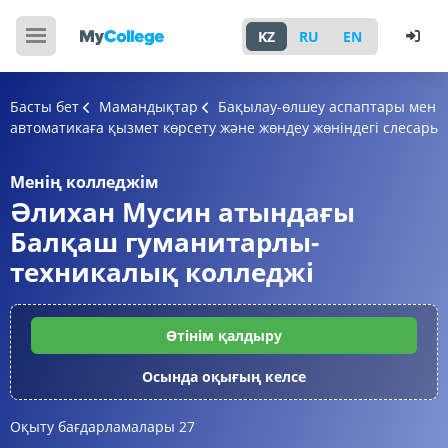
KZ
RU
EN
Басты бет
Мамандықтар
Бақылау-өлшеу аспаптары мен
автоматикаға қызмет көрсету және жөндеу жөніндегі слесарь
Менің колледжім
Әлихан Мусин атындағы
Балқаш гуманитарлы-
техникалық колледжі
Өтінім қалдыру
Осында оқығың келсе
Оқыту бағдарламалары
27