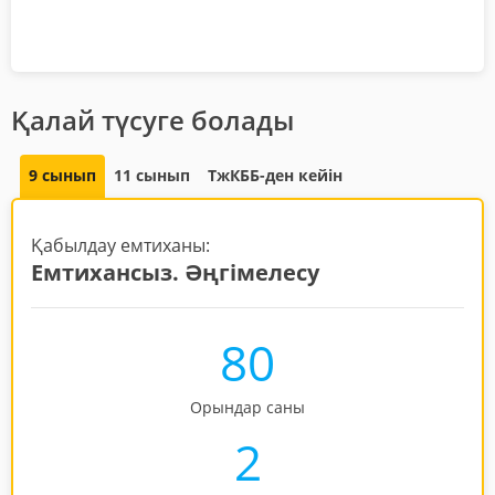
Қалай түсуге болады
9 сынып
11 сынып
ТжКББ-ден кейін
Қабылдау емтиханы:
Емтихансыз. Әңгімелесу
80
Орындар саны
2