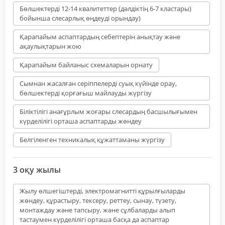
Бөлшектерді 12-14 квалитеттер (дәлдіктің 6-7 кластары)
бойынша слесарлық өңдеуді орындау)
Қарапайым аспаптардың себептерін анықтау және
ақаулықтарын жою
Қарапайым байланыс схемаларын орнату
Сымнан жасалған серіппелерді суық күйінде орау,
бөлшектерді қорғағыш майлауды жүргізу
Біліктілігі анағұрлым жоғары слесардың басшылығымен
күрделілігі орташа аспаптарды жөндеу
Белгіленген техникалық құжаттаманы жүргізу
3 оқу жылы
Жылу өлшегіштерді, электромагнитті құрылғыларды
жөндеу, құрастыру, тексеру, реттеу, сынау, түзету,
монтаждау және тапсыру, және сұлбаларды алып
тастаумен күрделілігі орташа басқа да аспаптар