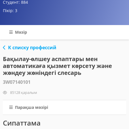
Студент:
884
Пікір:
3
Мәзір
К списку профессий
Бақылау-өлшеу аспаптары мен
автоматикаға қызмет көрсету және
жөндеу жөніндегі слесарь
3W07140101
85128 қаралым
Парақша мәзірі
Сипаттама