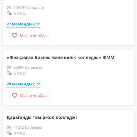
156787 қаралым
6 пікір
27 мамандық
Маған ұнайды
«Жезқазған Бизнес және көлік колледжі» ЖММ
36897 қаралым
5 пікір
20 мамандық
Маған ұнайды
Қарағанды теміржол колледжі
41672 қаралым
0 пікір