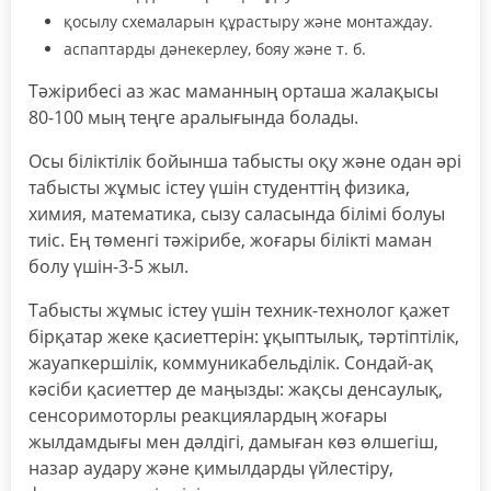
қосылу схемаларын құрастыру және монтаждау.
аспаптарды дәнекерлеу, бояу және т. б.
Тәжірибесі аз жас маманның орташа жалақысы
80-100 мың теңге аралығында болады.
Осы біліктілік бойынша табысты оқу және одан әрі
табысты жұмыс істеу үшін студенттің физика,
химия, математика, сызу саласында білімі болуы
тиіс. Ең төменгі тәжірибе, жоғары білікті маман
болу үшін-3-5 жыл.
Табысты жұмыс істеу үшін техник-технолог қажет
бірқатар жеке қасиеттерін: ұқыптылық, тәртіптілік,
жауапкершілік, коммуникабельділік. Сондай-ақ
кәсіби қасиеттер де маңызды: жақсы денсаулық,
сенсоримоторлы реакциялардың жоғары
жылдамдығы мен дәлдігі, дамыған көз өлшегіш,
назар аудару және қимылдарды үйлестіру,