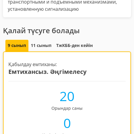
транспортными и подъемными механизмами,
установленную сигнализацию
Қалай түсуге болады
9 сынып
11 сынып
ТжКББ-ден кейін
Қабылдау емтиханы:
Емтихансыз. Әңгімелесу
20
Орындар саны
0