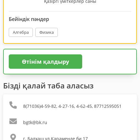
Қазіргі үміткерлер саны
Бейіндік пәндер
Алгебра
Физика
Өтінім қалдыру
Бізді қалай таба аласыз
8(71036)4-59-82, 4-27-16, 4-62-45, 87712595051
bgtk@bk.ru
г. Балхаш ул.Караменде би 17