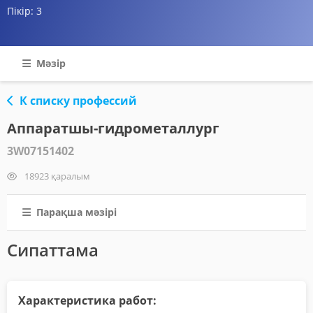
Пікір:
3
Мәзір
К списку профессий
Аппаратшы-гидрометаллург
3W07151402
18923 қаралым
Парақша мәзірі
Сипаттама
Характеристика работ: