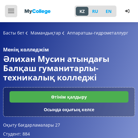
KZ
RU
EN
Басты бет
Мамандықтар
Аппаратшы-гидрометаллург
Менің колледжім
Әлихан Мусин атындағы
Балқаш гуманитарлы-
техникалық колледжі
Өтінім қалдыру
Осында оқығың келсе
Оқыту бағдарламалары
27
Студент:
884