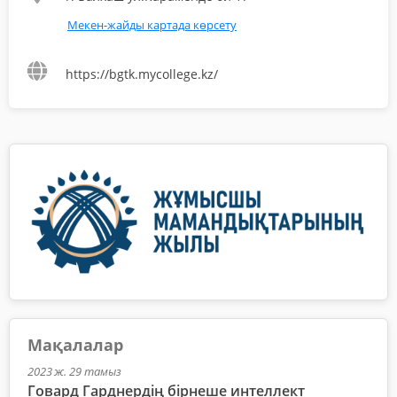
Мекен-жайды картада көрсету
https://bgtk.mycollege.kz/
Мақалалар
2023 ж. 29 тамыз
Говард Гарднердің бірнеше интеллект