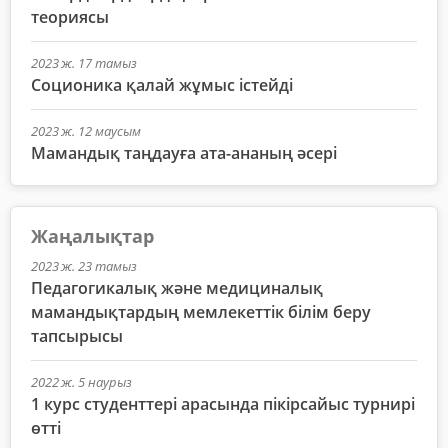
теориясы
2023 ж. 17 тамыз
Соционика қалай жұмыс істейді
2023 ж. 12 маусым
Мамандық таңдауға ата-ананың әсері
Жаңалықтар
2023 ж. 23 тамыз
Педагогикалық және медициналық
мамандықтардың мемлекеттік білім беру
тапсырысы
2022 ж. 5 наурыз
1 курс студенттері арасында пікірсайыс турнирі
өтті